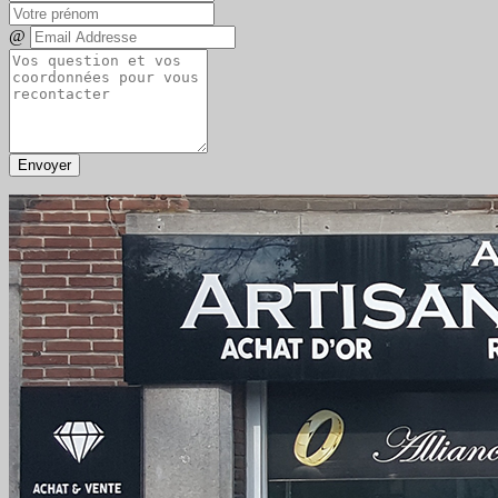
@
Envoyer